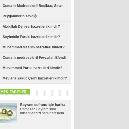
Osmanlı Medreseleri! Beşiktaş Sinan
Paşa Medresesi
Peygamberin sevdiği
Abdullah Dehlevi hazretleri kimdir?
Seyfeddin Faruki hazretleri kimdir?
Muhammed Masum hazretleri kimdir?
Osmanlı medreseleri! Feyzullah Efendi
Medresesi
Muhammed Parsa hazretleri kimdir?
Mevlana Yakub Çerhi hazretleri kimdir?
EMEK TARİFLERİ
Bayram sofranız için harika
bir öneri! İşte lezzetiyle
Ramazan Bayramı’nda
büyüleyen cennet çamuru
misafirlerinizi hem hafif hem
tarifi
de göz alıcı bir tatlıyla
şaşırtmak ister misiniz? İşte,
lezzetiyle damak çatlatan