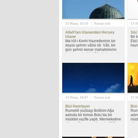
altı
habe
bild
kadı
Fira
yanı
13 Nisan, 16:10
Yorum yok
13 N
Allah’tan Utanandan Herşey
Söz 
Utanır
Bir 
Ma’rûf-ı Kerhi Hazretlerinin bir
Ebü’
dayısı şehrin vâlisi idi. Vâli, bir
hazr
gün şehrin kenar mahallelerini
dolaşıyordu. Ma’rûf’u bir kenarda
oturmuş ekmek yerken gördü.
Önünde de bir köpek vardı. Bir
lokma kendi yiyor, bir lokma da
köpeğin ağzına veriyordu. Dayısı:
13 Nisan, 16:07
Yorum yok
11 N
Bizi Hatırlayın
Bizi
Rumelili yüzbaşı İbrâhim Ağa
Rume
adında bir kimse Bolu’da bir
adın
müddet vazîfe yaptı. Memleketine
müdd
döneceği zaman Mustafa Sâfî
döne
Efendiyle vedâlaşmak için
Efen
ziyâretine gitti. Vedâlaşıp
ziyâ
giderken yüzbaşı İbrâhim
gide