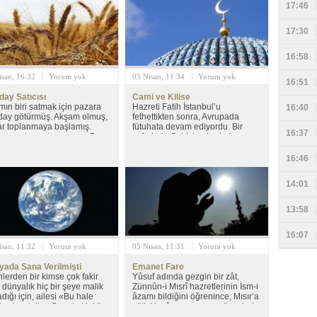
17:46
diye;
17:30
16:58
isan, 16:32
Yorum yok
05 Nisan, 11:34
Yorum yok
16:51
ay Satıcısı
Cami ve Kilise
ın biri satmak için pazara
Hazreti Fatih İstanbul’u
16:40
ay götürmüş. Akşam olmuş,
fethettikten sonra, Avrupada
r toplanmaya başlamış.
fütuhata devam ediyordu. Bir
16:37
es malını satıp savmış. Bu
seferinde Sırbistan hududuna
ın malına müşteri çıkmamış.
gelmiş ve Sırbistan’ın fethi artık
n da pazarlıkta uyuş­mamış.
an meselesi idi. Sırp Kralı
16:46
 koca çuvalı geri getirmenin
Brankoviç bir yanda Macaristan
ntısıyla düşünürken
bir yanda da Türkler olduğu için
14:01
yıhten birinin yolu pazara
arada zor durumda kalmıştı. Her
mış:
iki büyük devletten birine
sığınmak, ondan yardım istemek
13:58
düşüncesiyle, her iki tarafa da
elçiler gönderdi.
16:07
isan, 11:32
Yorum yok
05 Nisan, 11:31
Yorum yok
ada Sana Verilmişti
Emanet Fare
hlerden bir kimse çok fakir
Yûsuf adında gezgin bir zât,
 dünyalık hiç bir şeye malik
Zünnûn-i Mısrî hazretlerinin İsm-i
dığı için, ailesi «Bu hale
âzamı bildiğini öğrenince, Mısır’a
l sabredelim. Cenabı Hak’tan
gitti. Huzûruna varınca, önceleri
miktar dünyalık istesek olmaz
iltifat görmedi. Sonra huzûra