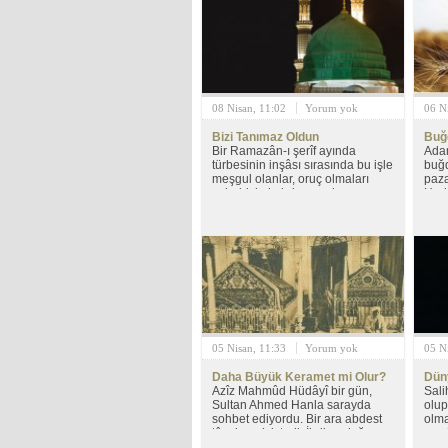
Efendiye;
Efen
08 Nisan, 11:02
Yorum yok
06 N
Bizi Tanımaz Oldun
Buğd
Bir Ramazân-ı şerîf ayında
Adam
türbesinin inşâsı sırasında bu işle
buğd
meşgul olanlar, oruç olmaları
paza
sebebiyle kabri yanında ona
Herk
karşı lâzım olan edebi tam
adam
gösterememişlerdi.
Çıka
Adam
sıkı
meşa
uğra
05 Nisan, 11:33
Yorum yok
05 N
Daha Büyük Keramet mi Olur?
Düny
Azîz Mahmûd Hüdâyî bir gün,
Sali
Sultan Ahmed Hanla sarayda
olup
sohbet ediyordu. Bir ara abdest
olma
tâzelemek istedi. İbrik ve leğen
nası
getirdiler. Pâdişâh hocasına
bir 