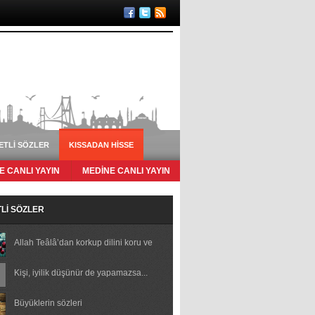
ETLI SÖZLER
KISSADAN HISSE
 CANLI YAYIN
MEDİNE CANLI YAYIN
Lİ SÖZLER
Allah Teâlâ’dan korkup dilini koru ve
doğru sözlü ol
Kişi, iyilik düşünür de yapamazsa...
Büyüklerin sözleri