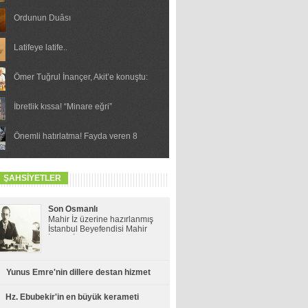
Ordunun Duâsı
Latifeye latife..
Ömer Tuğrul İnançer, Akit’e konuştu:
Allah oruca ayrı bir önem veriyor
İbretlik kıssa! “Minare eğri”
Önemli hatırlatma! Fayda veren 8
şey
 ŞAHSİYETLER
Son Osmanlı
şahsiyetlerinden büyük
Mahir İz üzerine hazırlanmış
eğitimci: Mahir İz
İstanbul Beyefendisi Mahir
İz’den İzler kitabı Kültür
Bakanlığı Yayınları arasında
okurla buluştu. Kitapta Mahir
İz’in hayat hikayesinin
Yunus Emre'nin dillere destan hizmet
gölgesinde bir dönemin kültür
sanat ve sosyal hayatına da
tanıklık ediyoruz.
Hz. Ebubekir'in en büyük kerameti